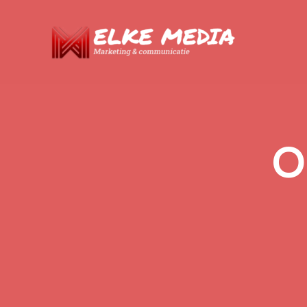
Ga
naar
de
inhoud
O