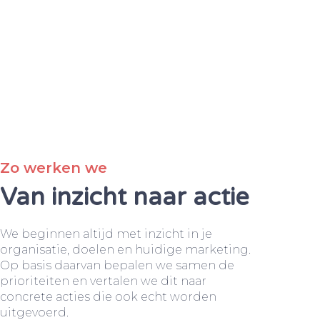
Zo werken we
Van inzicht naar actie
We beginnen altijd met inzicht in je
organisatie, doelen en huidige marketing.
Op basis daarvan bepalen we samen de
prioriteiten en vertalen we dit naar
concrete acties die ook echt worden
uitgevoerd.