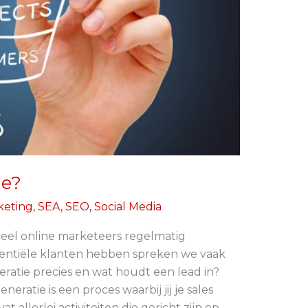
ie?
keting
,
SEA
,
SEO
,
Social Media
veel online marketeers regelmatig
tentiële klanten hebben spreken we vaak
eratie precies en wat houdt een lead in?
ratie is een proces waarbij jij je sales
 allerlei activiteiten die gericht zijn op