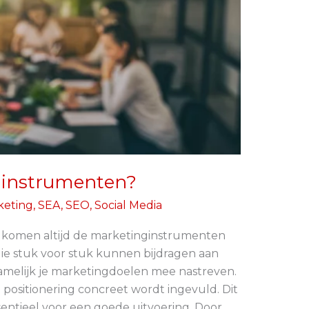
ginstrumenten?
keting
,
SEA
,
SEO
,
Social Media
t, komen altijd de marketinginstrumenten
 die stuk voor stuk kunnen bijdragen aan
amelijk je marketingdoelen mee nastreven.
positionering concreet wordt ingevuld. Dit
ssentieel voor een goede uitvoering. Door