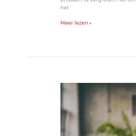
het
Meer lezen »
Wat
zijn
marketinginstrumenten?