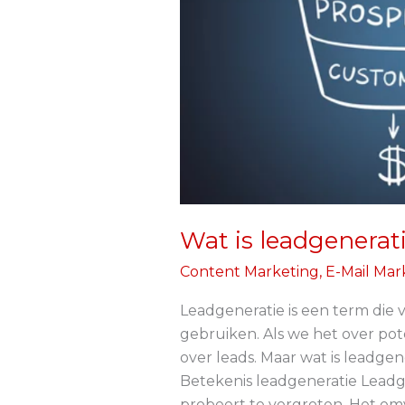
Wat is leadgenerat
Content Marketing
,
E-Mail Mar
Leadgeneratie is een term die 
gebruiken. Als we het over po
over leads. Maar wat is leadgen
Betekenis leadgeneratie Leadgene
probeert te vergroten. Het omvat