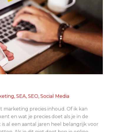
keting
,
SEA
,
SEO
,
Social Media
t marketing precies inhoud. Of ik kan
nt en wat je precies doet als je in de
s al een aantal jaren heel belangrijk voor
ten. Als je dit niet doet ben je online