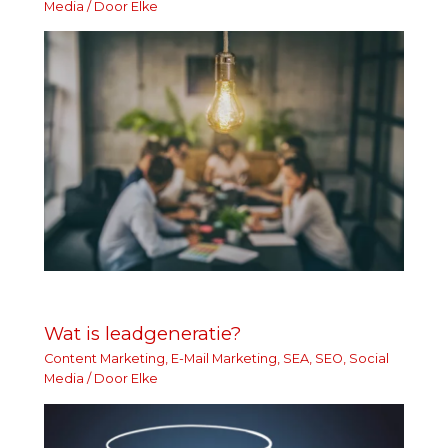
Media
/ Door
Elke
Wat is leadgeneratie?
Content Marketing
,
E-Mail Marketing
,
SEA
,
SEO
,
Social
Media
/ Door
Elke